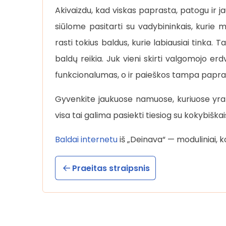
Akivaizdu, kad viskas paprasta, patogu ir j
siūlome pasitarti su vadybininkais, kurie m
rasti tokius baldus, kurie labiausiai tinka.
baldų reikia. Juk vieni skirti valgomojo erdv
funkcionalumas, o ir paieškos tampa papra
Gyvenkite jaukuose namuose, kuriuose yra 
visa tai galima pasiekti tiesiog su kokybiška
Baldai internetu
iš „Deinava“ — moduliniai, ko
Praeitas straipsnis