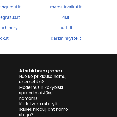
tingumui.lt
mamaiirvaikui.lt
egrazus.lt
4i.lt
achinery.lt
auth.lt
idk.lt
darzininkyste.lt
Atsitiktiniai įrašai
Nuo ko priklauso namų
energetika?
Modernūs ir kokybiški
sprendimai Jūsų
namams
Kodėl verta statyti
saulės modulį ant namo
stogo?