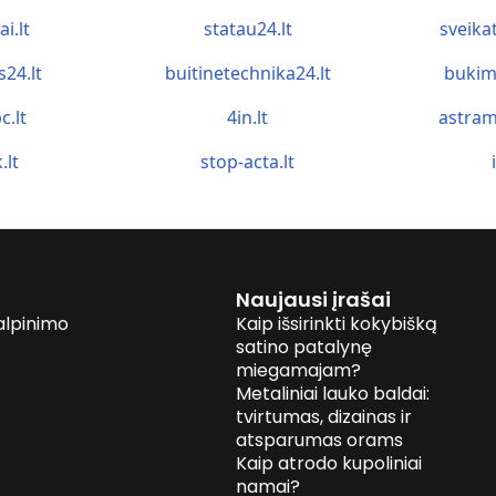
ai.lt
statau24.lt
sveika
s24.lt
buitinetechnika24.lt
bukim
c.lt
4in.lt
astram
.lt
stop-acta.lt
Naujausi įrašai
alpinimo
Kaip išsirinkti kokybišką
satino patalynę
miegamajam?
Metaliniai lauko baldai:
tvirtumas, dizainas ir
atsparumas orams
Kaip atrodo kupoliniai
namai?