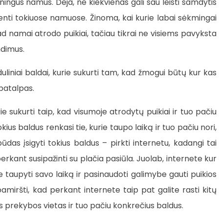
oningus namus. Deja, ne kiekvienas gali sau leisti samdytis
yventi tokiuose namuose. Žinoma, kai kurie labai sėkmingai
kad namai atrodo puikiai, tačiau tikrai ne visiems pavyksta
ndimus.
liniai baldai, kurie sukurti tam, kad žmogui būtų kur kas
patalpas.
e sukurti taip, kad visumoje atrodytų puikiai ir tuo pačiu
ius baldus renkasi tie, kurie taupo laiką ir tuo pačiu nori,
ūdas įsigyti tokius baldus – pirkti internetu, kadangi tai
erkant susipažinti su plačia pasiūla. Juolab, internete kur
 taupyti savo laiką ir pasinaudoti galimybe gauti puikios
amiršti, kad perkant internete taip pat galite rasti kitų
s prekybos vietas ir tuo pačiu konkrečius baldus.