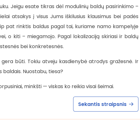
auku. Jeigu esate tikras dėl modulinių baldų pasirinkimo –
ielai atsakys į visus Jums iškilusius klausimus bei padės
 Taip pat rinktis baldus pagal tai, kuriame namo kampelyje
ei, o kiti – miegamojo. Pagal lokalizaciją skiriasi ir baldų
stesnės bei konkretesnės.
gera būti. Tokiu atveju kasdienybė atrodys gražesnė. Ir
is baldais. Nuostabu, tiesa?
rpusiniai, minkšti — viskas ko reikia visai šeimai.
Sekantis straipsnis