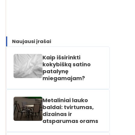
Naujausi įrašai
Kaip išsirinkti
kokybišką satino
patalynę
miegamajam?
Metaliniai lauko
baldai: tvirtumas,
dizainas ir
atsparumas orams