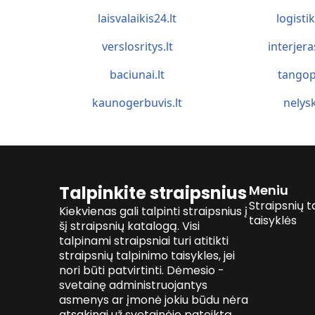
laisvalaikis24.lt
logistik
verslosritys.lt
interjera
baciunai.lt
tangop
kaunogerbuvis.lt
nelysk
Talpinkite straipsnius
Meniu
Straipsnių t
Kiekvienas gali talpinti straipsnius į
taisyklės
šį straipsnių katalogą. Visi
talpinami straipsniai turi atitikti
straipsnių talpinimo taisykles, jei
nori būti patvirtinti. Dėmesio -
svetainę administruojantys
asmenys ar įmonė jokiu būdu nėra
atsakingi už svetainėje pateiktą