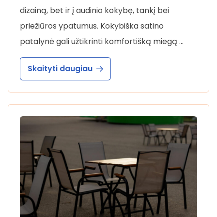
dizainą, bet ir į audinio kokybę, tankį bei
priežiūros ypatumus. Kokybiška satino
patalynė gali užtikrinti komfortišką miegą …
Skaityti daugiau