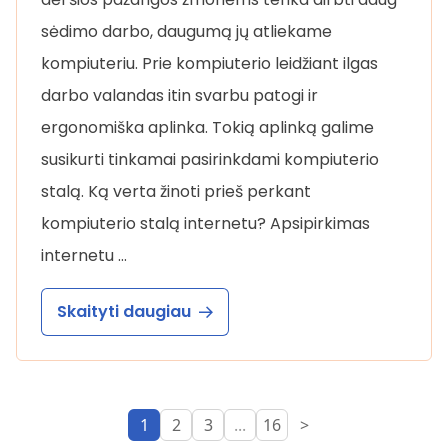
sėdimo darbo, daugumą jų atliekame
kompiuteriu. Prie kompiuterio leidžiant ilgas
darbo valandas itin svarbu patogi ir
ergonomiška aplinka. Tokią aplinką galime
susikurti tinkamai pasirinkdami kompiuterio
stalą. Ką verta žinoti prieš perkant
kompiuterio stalą internetu? Apsipirkimas
internetu …
Skaityti daugiau
1
2
3
...
16
>