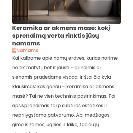
Keramika ar akmens masė: kokį
sprendimą verta rinktis jūsų
namams
Namams
Kai kalbame apie namų erdves, kurias norime
ne tik matyti, bet ir jausti – grindimis ar
sienomis pradedame visada. Ir štai čia kyla
klausimas: kas geriau – keramika ar akmens
masė? Tai ne vien techninis pasirinkimas. Tai
apsisprendimas tarp subtilios estetikos ir
neprilygstamo patvarumo. Abi medžiagos
gimė iš žemės, ugnies ir laiko, tačiau jų