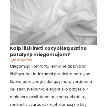
Kaip išsirinkti kokybišką satino
patalynę miegamajam?
Interjeras
Miegamojo komfortą lemia ne tik lova ar
čiužinys, bet ir tinkamai pasirinkta patalynė.
Satino patalynė jau daugelį metų vertinama
dėl savo švelnumo, elegantiško blizgesio ir
malonaus prisilietimo prie odos. Vis dėlto,
renkantis svarbu atkreipti dėmesį ne tik į