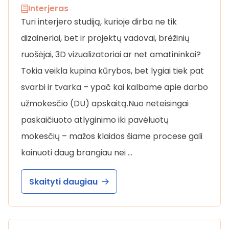
Interjeras
Turi interjero studiją, kurioje dirba ne tik
dizaineriai, bet ir projektų vadovai, brėžinių
ruošėjai, 3D vizualizatoriai ar net amatininkai?
Tokia veikla kupina kūrybos, bet lygiai tiek pat
svarbi ir tvarka – ypač kai kalbame apie darbo
užmokesčio (DU) apskaitą.Nuo neteisingai
paskaičiuoto atlyginimo iki pavėluotų
mokesčių – mažos klaidos šiame procese gali
kainuoti daug brangiau nei …
Skaityti daugiau