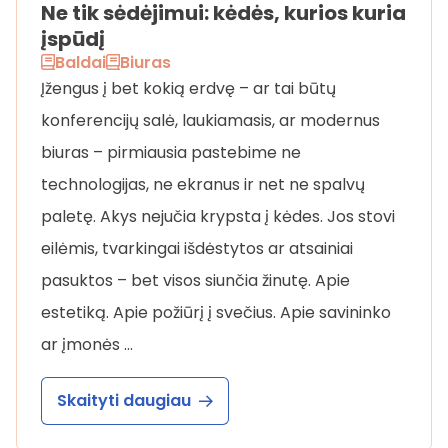
Ne tik sėdėjimui: kėdės, kurios kuria
įspūdį
Baldai
Biuras
Įžengus į bet kokią erdvę – ar tai būtų
konferencijų salė, laukiamasis, ar modernus
biuras – pirmiausia pastebime ne
technologijas, ne ekranus ir net ne spalvų
paletę. Akys nejučia krypsta į kėdes. Jos stovi
eilėmis, tvarkingai išdėstytos ar atsainiai
pasuktos – bet visos siunčia žinutę. Apie
estetiką. Apie požiūrį į svečius. Apie savininko
ar įmonės …
Skaityti daugiau