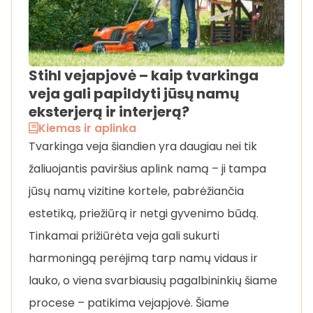
Stihl vejapjovė – kaip tvarkinga
veja gali papildyti jūsų namų
eksterjerą ir interjerą?
Kiemas ir aplinka
Tvarkinga veja šiandien yra daugiau nei tik
žaliuojantis paviršius aplink namą – ji tampa
jūsų namų vizitine kortele, pabrėžiančia
estetiką, priežiūrą ir netgi gyvenimo būdą.
Tinkamai prižiūrėta veja gali sukurti
harmoningą perėjimą tarp namų vidaus ir
lauko, o viena svarbiausių pagalbininkių šiame
procese – patikima vejapjovė. Šiame