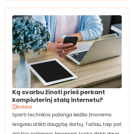
Ką svarbu žinoti prieš perkant
kompiuterinį stalą internetu?
Baldai
Sparti technikos pažanga leidžia žmonėms
lengviau atlikti daugybę darbų. Tačiau, taip pat
dėl šios pažangos žmonėms tenka dirbti daug