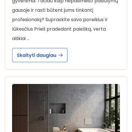
gyvenimui. Tačiau kaip nepasimesti pasiūlymų
gausoje ir rasti būtent jums tinkantį
profesionalą? Supraskite savo poreikius ir
lūkesčius Prieš pradedant paiešką, verta
aiškiai …
Skaityti daugiau