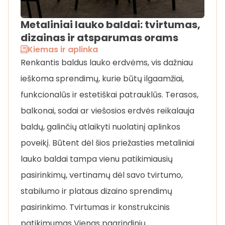
Metaliniai lauko baldai: tvirtumas,
dizainas ir atsparumas orams
Kiemas ir aplinka
Renkantis baldus lauko erdvėms, vis dažniau
ieškoma sprendimų, kurie būtų ilgaamžiai,
funkcionalūs ir estetiškai patrauklūs. Terasos,
balkonai, sodai ar viešosios erdvės reikalauja
baldų, galinčių atlaikyti nuolatinį aplinkos
poveikį. Būtent dėl šios priežasties metaliniai
lauko baldai tampa vienu patikimiausių
pasirinkimų, vertinamų dėl savo tvirtumo,
stabilumo ir plataus dizaino sprendimų
pasirinkimo. Tvirtumas ir konstrukcinis
patikimumas Vienas pagrindinių …