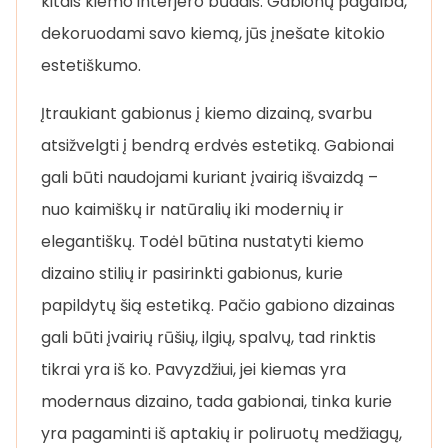
kitais kiemo interjero būdais. Gabionų pagalba,
dekoruodami savo kiemą, jūs įnešate kitokio
estetiškumo.
Įtraukiant gabionus į kiemo dizainą, svarbu
atsižvelgti į bendrą erdvės estetiką. Gabionai
gali būti naudojami kuriant įvairią išvaizdą –
nuo ​​kaimiškų ir natūralių iki modernių ir
elegantiškų. Todėl būtina nustatyti kiemo
dizaino stilių ir pasirinkti gabionus, kurie
papildytų šią estetiką. Pačio gabiono dizainas
gali būti įvairių rūšių, ilgių, spalvų, tad rinktis
tikrai yra iš ko. Pavyzdžiui, jei kiemas yra
modernaus dizaino, tada gabionai, tinka kurie
yra pagaminti iš aptakių ir poliruotų medžiagų,