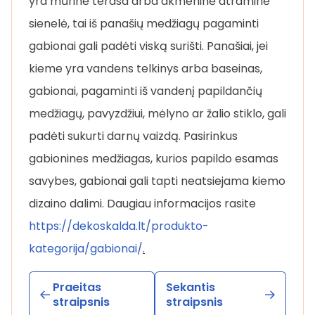
yra mūrinė terasa arba akmeninė atraminė
sienelė, tai iš panašių medžiagų pagaminti
gabionai gali padėti viską surišti. Panašiai, jei
kieme yra vandens telkinys arba baseinas,
gabionai, pagaminti iš vandenį papildančių
medžiagų, pavyzdžiui, mėlyno ar žalio stiklo, gali
padėti sukurti darnų vaizdą. Pasirinkus
gabionines medžiagas, kurios papildo esamas
savybes, gabionai gali tapti neatsiejama kiemo
dizaino dalimi. Daugiau informacijos rasite
https://dekoskalda.lt/produkto-
kategorija/gabionai/
.
Praeitas
Sekantis
straipsnis
straipsnis