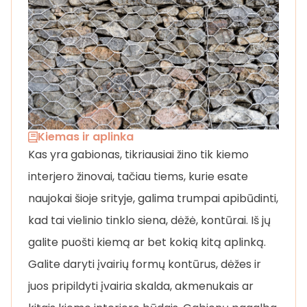
Kiemas ir aplinka
Kas yra gabionas, tikriausiai žino tik kiemo
interjero žinovai, tačiau tiems, kurie esate
naujokai šioje srityje, galima trumpai apibūdinti,
kad tai vielinio tinklo siena, dėžė, kontūrai. Iš jų
galite puošti kiemą ar bet kokią kitą aplinką.
Galite daryti įvairių formų kontūrus, dėžes ir
juos pripildyti įvairia skalda, akmenukais ar