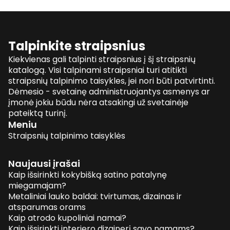
Talpinkite straipsnius
Kiekvienas gali talpinti straipsnius į šį straipsnių
katalogą. Visi talpinami straipsniai turi atitikti
straipsnių talpinimo taisykles, jei nori būti patvirtinti.
Dėmesio - svetainę administruojantys asmenys ar
įmonė jokiu būdu nėra atsakingi už svetainėje
pateiktą turinį.
Meniu
Straipsnių talpinimo taisyklės
Naujausi įrašai
Kaip išsirinkti kokybišką satino patalynę
miegamajam?
Metaliniai lauko baldai: tvirtumas, dizainas ir
atsparumas orams
Kaip atrodo kupoliniai namai?
Kaip išsirinkti interjero dizainerį savo namams?