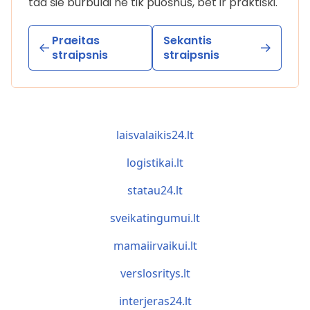
tad šie burbulai ne tik puošnūs, bet ir praktiški.
Praeitas
Sekantis
straipsnis
straipsnis
laisvalaikis24.lt
logistikai.lt
statau24.lt
sveikatingumui.lt
mamaiirvaikui.lt
verslosritys.lt
interjeras24.lt