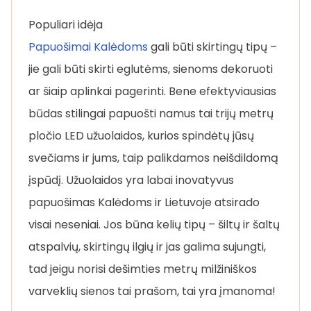
Populiari idėja
Papuošimai Kalėdoms
gali būti skirtingų tipų –
jie gali būti skirti eglutėms, sienoms dekoruoti
ar šiaip aplinkai pagerinti. Bene efektyviausias
būdas stilingai papuošti namus tai trijų metrų
pločio LED užuolaidos, kurios spindėtų jūsų
svečiams ir jums, taip palikdamos neišdildomą
įspūdį. Užuolaidos yra labai inovatyvus
papuošimas Kalėdoms ir Lietuvoje atsirado
visai neseniai. Jos būna kelių tipų – šiltų ir šaltų
atspalvių, skirtingų ilgių ir jas galima sujungti,
tad jeigu norisi dešimties metrų milžiniškos
varveklių sienos tai prašom, tai yra įmanoma!