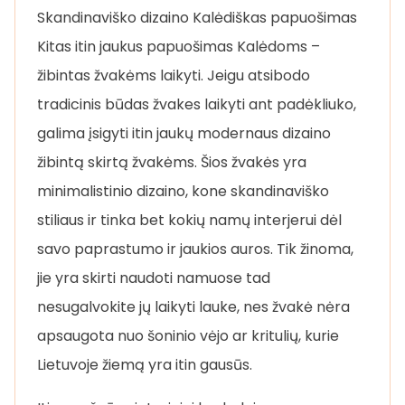
Skandinaviško dizaino Kalėdiškas papuošimas
Kitas itin jaukus papuošimas Kalėdoms –
žibintas žvakėms laikyti. Jeigu atsibodo
tradicinis būdas žvakes laikyti ant padėkliuko,
galima įsigyti itin jaukų modernaus dizaino
žibintą skirtą žvakėms. Šios žvakės yra
minimalistinio dizaino, kone skandinaviško
stiliaus ir tinka bet kokių namų interjerui dėl
savo paprastumo ir jaukios auros. Tik žinoma,
jie yra skirti naudoti namuose tad
nesugalvokite jų laikyti lauke, nes žvakė nėra
apsaugota nuo šoninio vėjo ar kritulių, kurie
Lietuvoje žiemą yra itin gausūs.