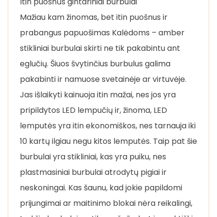
Itin puošnūs gintariniai burbulai
Mažiau kam žinomas, bet itin puošnus ir
prabangus papuošimas Kalėdoms – amber
stikliniai burbulai skirti ne tik pakabintu ant
eglučių. Šiuos švytinčius burbulus galima
pakabinti ir namuose svetainėje ar virtuvėje.
Jas išlaikyti kainuoja itin mažai, nes jos yra
pripildytos LED lempučių ir, žinoma, LED
lemputės yra itin ekonomiškos, nes tarnauja iki
10 kartų ilgiau negu kitos lemputės. Taip pat šie
burbulai yra stikliniai, kas yra puiku, nes
plastmasiniai burbulai atrodytų pigiai ir
neskoningai. Kas šaunu, kad jokie papildomi
prijungimai ar maitinimo blokai nėra reikalingi,