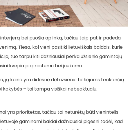
nterjerą bei puošia aplinką, tačiau taip pat ir padeda
nimą. Tiesa, kol vieni pasitiki lietuviškais baldais, kurie
icija, tuo tarpu kiti dažniausiai perka užsienio gamintojų
ausiai kvepia paprastumu bei jaukumu.
io, jų kaina yra didesnė dėl užsienio tiekėjams tenkančių
kisi kokybės – tai tampa visiškai nebeaktualu.
i yra prioritetas, tačiau tai neturėtų būti vienintelis
ietuvoje gaminami baldai dažniausiai pigesni todėl, kad