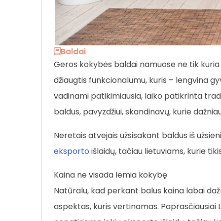
Baldai
Geros kokybės baldai namuose ne tik kuria i
džiaugtis funkcionalumu, kuris – lengvina gyve
vadinami patikimiausia, laiko patikrinta trad
baldus, pavyzdžiui, skandinavų, kurie dažni
Neretais atvejais užsisakant baldus iš užsien
eksporto
išlaidų, tačiau lietuviams, kurie ti
Kaina ne visada lemia kokybę
Natūralu, kad perkant balus kaina labai dažna
aspektas, kuris vertinamas. Paprasčiausiai L