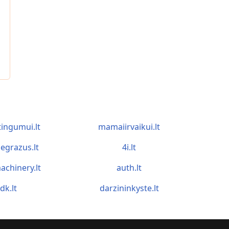
tingumui.lt
mamaiirvaikui.lt
egrazus.lt
4i.lt
achinery.lt
auth.lt
idk.lt
darzininkyste.lt