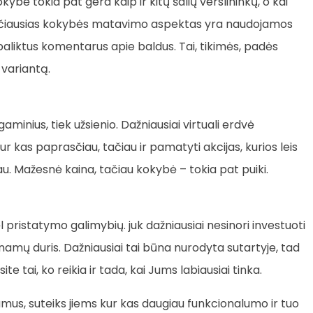
ybė tokia pat gera kaip ir kitų šalių verslininkų, o kai
rasčiausias kokybės matavimo aspektas yra naudojamos
 paliktus komentarus apie baldus. Tai, tikimės, padės
 variantą.
gaminius, tiek užsienio. Dažniausiai virtuali erdvė
ur kas paprasčiau, tačiau ir pamatyti akcijas, kurios leis
au. Mažesnė kaina, tačiau kokybė – tokia pat puiki.
ėl pristatymo galimybių. juk dažniausiai nesinori investuoti
ks namų duris. Dažniausiai tai būna nurodyta sutartyje, tad
te tai, ko reikia ir tada, kai Jums labiausiai tinka.
amus, suteiks jiems kur kas daugiau funkcionalumo ir tuo