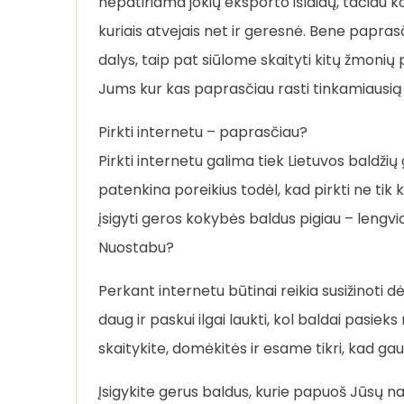
nepatiriama jokių eksporto išlaidų, tačiau kok
kuriais atvejais net ir geresnė. Bene pap
dalys, taip pat siūlome skaityti kitų žmonių
Jums kur kas paprasčiau rasti tinkamiausią
Pirkti internetu – paprasčiau?
Pirkti internetu galima tiek Lietuvos baldžių 
patenkina poreikius todėl, kad pirkti ne tik k
įsigyti geros kokybės baldus pigiau – lengvi
Nuostabu?
Perkant internetu būtinai reikia susižinoti d
daug ir paskui ilgai laukti, kol baldai pasie
skaitykite, domėkitės ir esame tikri, kad gausi
Įsigykite gerus baldus, kurie papuoš Jūsų n