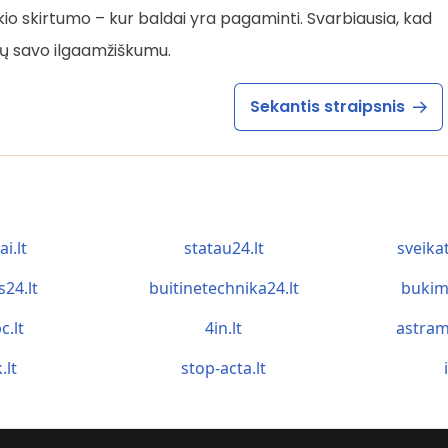
io skirtumo – kur baldai yra pagaminti. Svarbiausia, kad
ntų savo ilgaamžiškumu.
Sekantis straipsnis
ai.lt
statau24.lt
sveika
s24.lt
buitinetechnika24.lt
bukim
c.lt
4in.lt
astram
.lt
stop-acta.lt