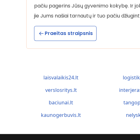
pačiu pagerins Jūsų gyvenimo kokybę. Ir jok
jie Jums našiai tarnautų ir tuo pačiu džiugi
Praeitas straipsnis
laisvalaikis24.lt
logistik
verslosritys.lt
interjera
baciunai.lt
tangop
kaunogerbuvis.lt
nelysk