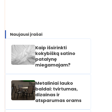
Naujausi įrašai
Kaip išsirinkti
kokybišką satino
patalynę
miegamajam?
Metaliniai lauko
baldai: tvirtumas,
dizainas ir
atsparumas orams