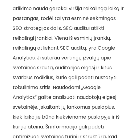
atlikimo nauda gerokai viršija reikalingą laiką ir
pastangas, todėl tai yra esminė sėkmingos
SEO strategijos dalis. SEO auditui atlikti
reikalingi įrankiai. Viena iš esminių įrankių,
reikalingų atliekant SEO auditą, yra Google
Analytics. Ji suteikia vertingų įžvalgų apie
svetainės srautą, auditorijos elgesį ir kitus
svarbius rodiklius, kurie gali padėti nustatyti
tobulinimo sritis. Naudodami „Google
Analytics“ galite analizuoti naudotojų elgesį
svetainėje, įskaitant jų lankomus puslapius,
kiek laiko jie būna kiekviename puslapyje ir iš
kur jie ateina. Ši informacija gali padėti
optimizuoti svetainės turinį ir struktūrą, kad