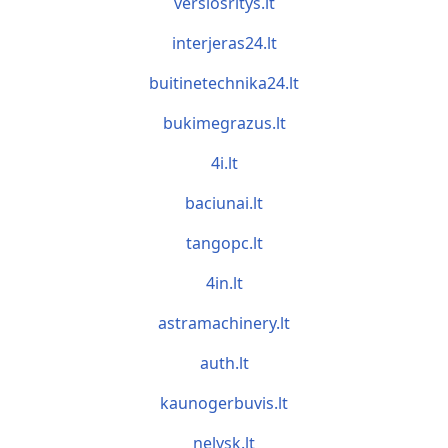
verslosritys.lt
interjeras24.lt
buitinetechnika24.lt
bukimegrazus.lt
4i.lt
baciunai.lt
tangopc.lt
4in.lt
astramachinery.lt
auth.lt
kaunogerbuvis.lt
nelysk.lt