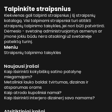
Talpinkite straipsnius
Kiekvienas gali talpinti straipsnius į šį straipsnių
katalogą. Visi talpinami straipsniai turi atitikti
straipsnių talpinimo taisykles, jei nori būti patvirtinti.
Dėmesio - svetainę administruojantys asmenys ar
įmonė jokiu būdu nėra atsakingi už svetainėje
pateiktą turinį.
Meniu
Straipsnių talpinimo taisyklės
Naujausi įrašai
Kaip išsirinkti kokybišką satino patalynę
miegamajam?
Metaliniai lauko baldai: tvirtumas, dizainas ir
atsparumas orams
Kaip atrodo kupoliniai namai?
Kaip išsirinkti interjero dizainerį savo namams?
Atsitiktiniai įrašai