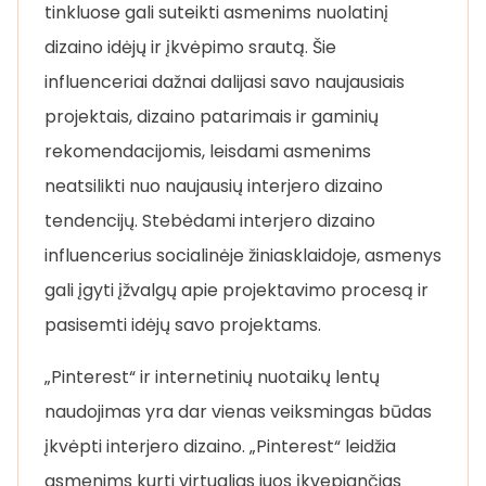
tinkluose gali suteikti asmenims nuolatinį
dizaino idėjų ir įkvėpimo srautą. Šie
influenceriai dažnai dalijasi savo naujausiais
projektais, dizaino patarimais ir gaminių
rekomendacijomis, leisdami asmenims
neatsilikti nuo naujausių interjero dizaino
tendencijų. Stebėdami interjero dizaino
influencerius socialinėje žiniasklaidoje, asmenys
gali įgyti įžvalgų apie projektavimo procesą ir
pasisemti idėjų savo projektams.
„Pinterest“ ir internetinių nuotaikų lentų
naudojimas yra dar vienas veiksmingas būdas
įkvėpti interjero dizaino. „Pinterest“ leidžia
asmenims kurti virtualias juos įkvepiančias