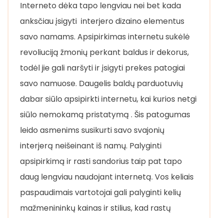
Interneto dėka tapo lengviau nei bet kada
anksčiau įsigyti interjero dizaino elementus
savo namams. Apsipirkimas internetu sukėlė
revoliuciją žmonių perkant baldus ir dekorus,
todėl jie gali naršyti ir įsigyti prekes patogiai
savo namuose. Daugelis baldų parduotuvių
dabar siūlo apsipirkti internetu, kai kurios netgi
siūlo nemokamą pristatymą . Šis patogumas
leido asmenims susikurti savo svajonių
interjerą neišeinant iš namų. Palyginti
apsipirkimą ir rasti sandorius taip pat tapo
daug lengviau naudojant internetą. Vos keliais
paspaudimais vartotojai gali palyginti kelių
mažmenininkų kainas ir stilius, kad rastų