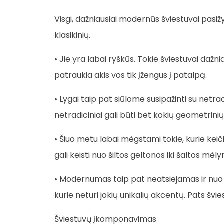
Visgi, dažniausiai modernūs šviestuvai pasižym
klasikinių.
• Jie yra labai ryškūs. Tokie šviestuvai daž
patraukia akis vos tik įžengus į patalpą.
• Lygai taip pat siūlome susipažinti su netrad
netradiciniai gali būti bet kokių geometrini
• Šiuo metu labai mėgstami tokie, kurie keič
gali keisti nuo šiltos geltonos iki šaltos mėl
• Modernumas taip pat neatsiejamas ir nuo 
kurie neturi jokių unikalių akcentų. Pats švie
Šviestuvų įkomponavimas