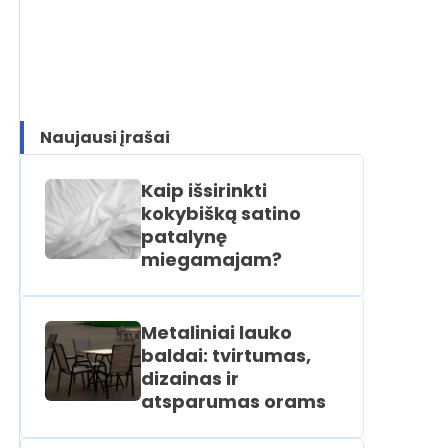
Naujausi įrašai
Kaip išsirinkti
kokybišką satino
patalynę
miegamajam?
Metaliniai lauko
baldai: tvirtumas,
dizainas ir
atsparumas orams