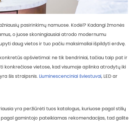
dažniausių pasirinkimų namuose. Kodėl? Kadangi žmonės
amus, o juose skoningiausiai atrodo modernumu
yti daug vietos ir tuo pačiu maksimaliai išpildyti erdvę.
nkretūs apšvietimai: ne tik bendriniai, tačiau taip pat ir
uoti konkrečiose vietose, kad visumoje aplinka atrodytų iki
ra šis straipsnis.
Liuminescenciniai šviestuvai
, LED ar
usia yra peržiūrėti tuos katalogus, kuriuose pagal stilių
os pagal gamintojo pateikiamas rekomendacijas, tad galite