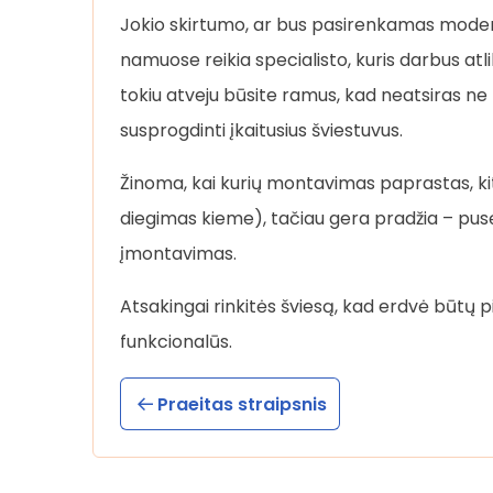
Jokio skirtumo, ar bus pasirenkamas modernus
namuose reikia specialisto, kuris darbus atlik
tokiu atveju būsite ramus, kad neatsiras ne t
susprogdinti įkaitusius šviestuvus.
Žinoma, kai kurių montavimas paprastas, kit
diegimas kieme), tačiau gera pradžia – pusė
įmontavimas.
Atsakingai rinkitės šviesą, kad erdvė būtų pil
funkcionalūs.
Praeitas straipsnis