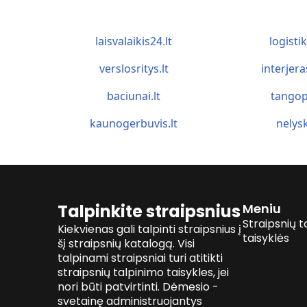
laisvalaikis24.lt
logistik
verslosritys.lt
interjera
baciunai.lt
tangop
kaunogerbuvis.lt
nelysk
Talpinkite straipsnius
Meniu
Straipsnių t
Kiekvienas gali talpinti straipsnius į
taisyklės
šį straipsnių katalogą. Visi
talpinami straipsniai turi atitikti
straipsnių talpinimo taisykles, jei
nori būti patvirtinti. Dėmesio -
svetainę administruojantys