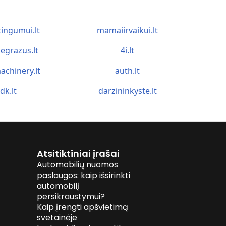
tingumui.lt
mamaiirvaikui.lt
egrazus.lt
4i.lt
achinery.lt
auth.lt
idk.lt
darzininkyste.lt
Atsitiktiniai įrašai
Automobilių nuomos
paslaugos: kaip išsirinkti
automobilį
persikraustymui?
Kaip įrengti apšvietimą
svetainėje