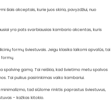
i šiais akceptais, kurie juos skiria, pavyzdžiui, nuo
niausiai yra pats svarbiausias kambario akcentas, kuris
icinių formų šviestuvais. Jeigu klasika laikomi apvalūs, tai
ų formų.
ia spalvinę gamą. Tai reiškia, kad švietimo metu spalvos
ynos. Tai puikus pasirinkimas vaiko kambariui.
minimalizmo, tad siūlome rinktis paprastus šviestuvus,
stuvas – kažkas kitokio.