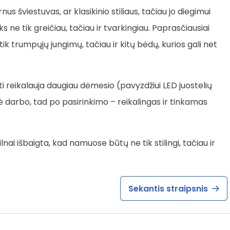
 šviestuvas, ar klasikinio stiliaus, tačiau jo diegimui
s ne tik greičiau, tačiau ir tvarkingiau. Paprasčiausiai
ik trumpųjų jungimų, tačiau ir kitų bėdų, kurios gali net
i reikalauja daugiau dėmesio (pavyzdžiui LED juostelių
 darbo, tad po pasirinkimo – reikalingas ir tinkamas
nai išbaigta, kad namuose būtų ne tik stilingi, tačiau ir
Sekantis straipsnis