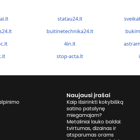
ai.lt
statau24.lt
sveika
s24.lt
buitinetechnika24.lt
bukim
c.lt
4in.lt
astram
.lt
stop-acta.lt
Naujausi įrašai
alpinimo
Kaip išsirinkti kokybišką
satino patalynę
miegamajam?
Metaliniai lauko baldai:
tvirtumas, dizainas ir
atsparumas orams