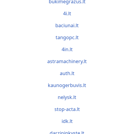
bukimegrazus.lt
4i.lt
baciunai.lt
tangopc.lt
4in.lt
astramachinery.lt
auth.lt
kaunogerbuvis.lt
nelysk.lt
stop-acta.lt
idk.lt
darzininkyste.lt