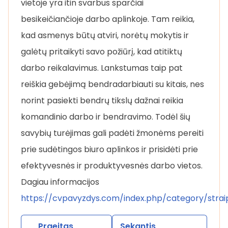
vietoje yra itin svarbus sparčiai
besikeičiančioje darbo aplinkoje. Tam reikia,
kad asmenys būtų atviri, norėtų mokytis ir
galėtų pritaikyti savo požiūrį, kad atitiktų
darbo reikalavimus. Lankstumas taip pat
reiškia gebėjimą bendradarbiauti su kitais, nes
norint pasiekti bendrų tikslų dažnai reikia
komandinio darbo ir bendravimo. Todėl šių
savybių turėjimas gali padėti žmonėms pereiti
prie sudėtingos biuro aplinkos ir prisidėti prie
efektyvesnės ir produktyvesnės darbo vietos.
Dagiau informacijos
https://cvpavyzdys.com/index.php/category/straip
Praeitas
Sekantis