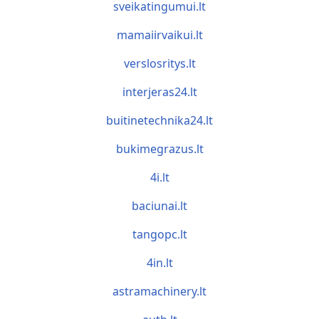
sveikatingumui.lt
mamaiirvaikui.lt
verslosritys.lt
interjeras24.lt
buitinetechnika24.lt
bukimegrazus.lt
4i.lt
baciunai.lt
tangopc.lt
4in.lt
astramachinery.lt