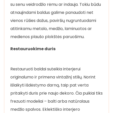
su senu veidrodžio rėmu ar indauja. Tokiu būdu
atnaujindami baldus galime panaudoti net
vienos rūšies dažus, paviršių nugruntuodami
atitinkamu metalo, medžio, laminuotos ar
medienos plaušo plokštės paruošimu.
Restauruokime duris
Restauruoti baldai suteikia interjerui
originalumo ir primena vintažinį stilių. Norint
išlaikyti išdėstymo darną, taip pat verta
pritaikyti duris prie naujo dekoro. Čia puikiai tiks
frezuoti modeliai – balti arba natūralaus
medžio spalvos. Eklektiško interjero