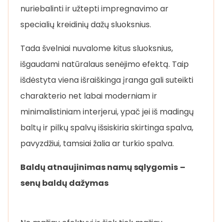
nuriebalinti ir užtepti impregnavimo ar
specialių kreidinių dažų sluoksnius.
Tada švelniai nuvalome kitus sluoksnius,
išgaudami natūralaus senėjimo efektą. Taip
išdėstyta viena išraiškinga įranga gali suteikti
charakterio net labai moderniam ir
minimalistiniam interjerui, ypač jei iš madingų
baltų ir pilkų spalvų išsiskiria skirtinga spalva,
pavyzdžiui, tamsiai žalia ar turkio spalva.
Baldų atnaujinimas namų sąlygomis
–
senų baldų dažymas