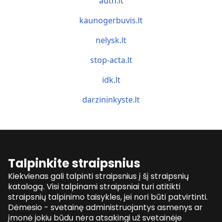
auth.lt
kaunogerbuvis.lt
nelysk.lt
stop-acta.lt
idk.lt
darzininkyste.lt
Talpinkite straipsnius
Kiekvienas gali talpinti straipsnius į šį straipsnių
katalogą. Visi talpinami straipsniai turi atitikti
straipsnių talpinimo taisykles, jei nori būti patvirtinti.
Dėmesio - svetainę administruojantys asmenys ar
įmonė jokiu būdu nėra atsakingi už svetainėje