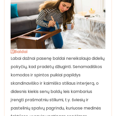
Baldai
Labai dažnai pasenę baldai nereikalauja didelių
pokyčių, kad pradėtų džiuginti. Senamadiškos
komodos ir spintos puikiai papildys
skandinaviško ir kaimiško stiliaus interjerą, o
didesnis kiekis senų baldų leis kambarius
įrengti prašmatniu stiliumi, t.y. šviesių ir
pastelinių spalvų pagrindu, kuriuose medinės