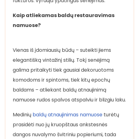
faktūros. vyrauja ypatingas senėjimas.
Kaip atliekamas baldų restauravimas
namuose?
Vienas iš įdomiausių būdų – suteikti jiems
elegantišką vintažinį stilių. Tokį senėjimą
galima pritaikyti tiek gausiai dekoruotoms
komodoms ir spintoms, tiek kitų epochų
baldams – atliekant baldų atnaujinimą
namuose rudos spalvos atspalviu ir blizgiu laku.
Medinių
baldų atnaujinimas namuose
turėtų
prasidėti nuo jų kruopštaus ankstesnės
dangos nuvalymo švitriniu popieriumi, tada