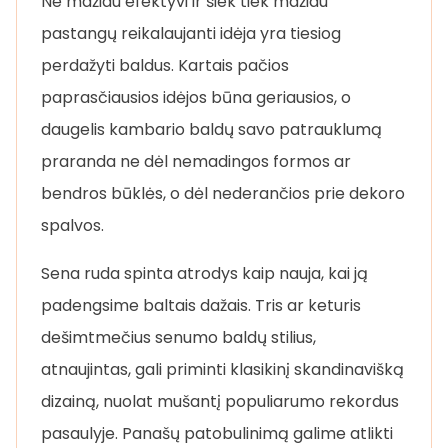
Ne mažiau efektyvi ir šiek tiek mažiau
pastangų reikalaujanti idėja yra tiesiog
perdažyti baldus. Kartais pačios
paprasčiausios idėjos būna geriausios, o
daugelis kambario baldų savo patrauklumą
praranda ne dėl nemadingos formos ar
bendros būklės, o dėl nederančios prie dekoro
spalvos.
Sena ruda spinta atrodys kaip nauja, kai ją
padengsime baltais dažais. Tris ar keturis
dešimtmečius senumo baldų stilius,
atnaujintas, gali priminti klasikinį skandinavišką
dizainą, nuolat mušantį populiarumo rekordus
pasaulyje. Panašų patobulinimą galime atlikti