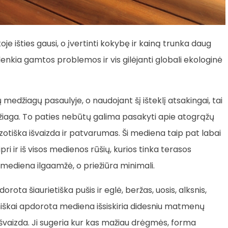
oje išties gausi, o įvertinti kokybę ir kainą trunka daug
lenkia gamtos problemos ir vis gilėjanti globali ekologinė
ų medžiagų pasaulyje, o naudojant šį išteklį atsakingai, tai
džiaga. To paties nebūtų galima pasakyti apie atogrąžų
zotiška išvaizda ir patvarumas. Ši mediena taip pat labai
ipri ir iš visos medienos rūšių, kurios tinka terasos
i mediena ilgaamžė, o priežiūra minimali.
ota šiaurietiška pušis ir eglė, beržas, uosis, alksnis,
miškai apdorota mediena išsiskiria didesniu matmenų
švaizda. Ji sugeria kur kas mažiau drėgmės, forma