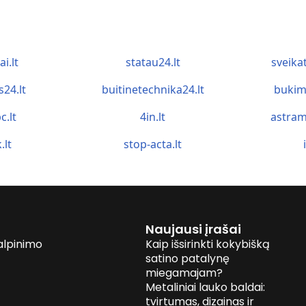
ai.lt
statau24.lt
sveika
s24.lt
buitinetechnika24.lt
bukim
c.lt
4in.lt
astram
.lt
stop-acta.lt
Naujausi įrašai
alpinimo
Kaip išsirinkti kokybišką
satino patalynę
miegamajam?
Metaliniai lauko baldai:
tvirtumas, dizainas ir