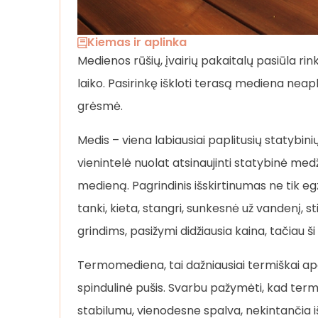
Kiemas ir aplinka
Medienos rūšių, įvairių pakaitalų pasiūla rink
laiko. Pasirinkę iškloti terasą mediena neap
grėsmė.
Medis – viena labiausiai paplitusių statybini
vienintelė nuolat atsinaujinti statybinė me
medieną. Pagrindinis išskirtinumas ne tik eg
tanki, kieta, stangri, sunkesnė už vandenį, st
grindims, pasižymi didžiausia kaina, tačiau š
Termomediena, tai dažniausiai termiškai apdor
spindulinė pušis. Svarbu pažymėti, kad ter
stabilumu, vienodesne spalva, nekintančia i