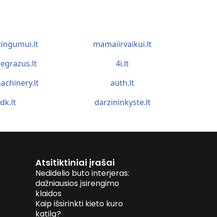
tingumui.lt
mamaiirvaikui.lt
egrazus.lt
4i.lt
achinery.lt
auth.lt
idk.lt
darzininkyste.lt
Atsitiktiniai įrašai
Nedidelio buto interjeras:
dažniausios įsirengimo
klaidos
Kaip išsirinkti kieto kuro
katilą?