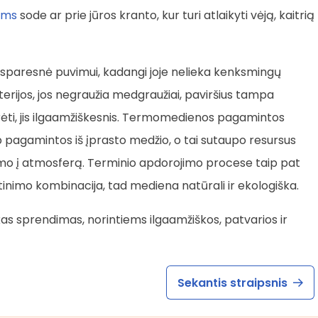
oms
sode ar prie jūros kranto, kur turi atlaikyti vėją, kaitrią
sparesnė puvimui, kadangi joje nelieka kenksmingų
terijos, jos negraužia medgraužiai, paviršius tampa
ūrėti, jis ilgaamžiškesnis. Termomedienos pagamintos
aip pagamintos iš įprasto medžio, o tai sutaupo resursus
timo į atmosferą. Terminio apdorojimo procese taip pat
itinimo kombinacija, tad mediena natūrali ir ekologiška.
kas sprendimas, norintiems ilgaamžiškos, patvarios ir
Sekantis straipsnis