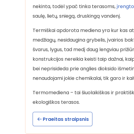
nekinta, todėl ypač tinka terasoms,
įrengt
saulę, lietų, sniegą, druskingą vandenį.
Termiškai apdorota mediena yra kur kas at
medžiagų, nesidaugina grybelis, įvairios bak
švarus, lygus, tad medį daug lengviau priži
konstrukcijos nereikia keisti taip dažnai, k
bei neprisideda prie anglies dioksido išme
nenaudojami jokie chemikalai, tik garo ir ka
Termomediena – tai šiuolaikiškas ir praktiš
ekologiškos terasos.
Praeitas straipsnis