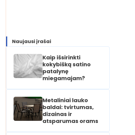
Naujausi įrašai
Kaip išsirinkti
kokybišką satino
patalynę
miegamajam?
Metaliniai lauko
baldai: tvirtumas,
dizainas ir
atsparumas orams