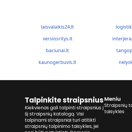
laisvalaikis24.lt
logistik
verslosritys.lt
interjera
baciunai.lt
tangop
kaunogerbuvis.lt
nelysk
Talpinkite straipsnius
Meniu
Straipsnių t
Kiekvienas gali talpinti straipsnius į
taisyklės
šį straipsnių katalogą. Visi
talpinami straipsniai turi atitikti
straipsnių talpinimo taisykles, jei